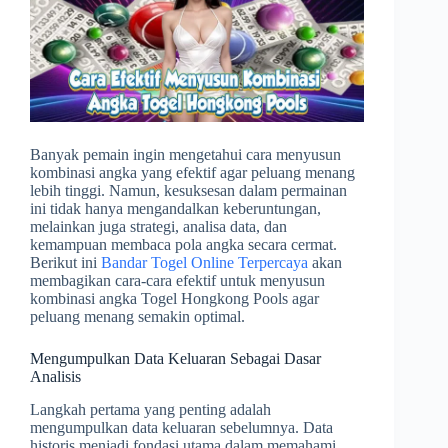
Banyak pemain ingin mengetahui cara menyusun
kombinasi angka yang efektif agar peluang menang
lebih tinggi. Namun, kesuksesan dalam permainan
ini tidak hanya mengandalkan keberuntungan,
melainkan juga strategi, analisa data, dan
kemampuan membaca pola angka secara cermat.
Berikut ini
Bandar Togel Online Terpercaya
akan
membagikan cara-cara efektif untuk menyusun
kombinasi angka Togel Hongkong Pools agar
peluang menang semakin optimal.
Mengumpulkan Data Keluaran Sebagai Dasar
Analisis
Langkah pertama yang penting adalah
mengumpulkan data keluaran sebelumnya. Data
historis menjadi fondasi utama dalam memahami