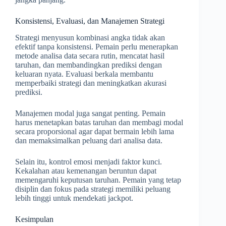
Konsistensi, Evaluasi, dan Manajemen Strategi
Strategi menyusun kombinasi angka tidak akan
efektif tanpa konsistensi. Pemain perlu menerapkan
metode analisa data secara rutin, mencatat hasil
taruhan, dan membandingkan prediksi dengan
keluaran nyata. Evaluasi berkala membantu
memperbaiki strategi dan meningkatkan akurasi
prediksi.
Manajemen modal juga sangat penting. Pemain
harus menetapkan batas taruhan dan membagi modal
secara proporsional agar dapat bermain lebih lama
dan memaksimalkan peluang dari analisa data.
Selain itu, kontrol emosi menjadi faktor kunci.
Kekalahan atau kemenangan beruntun dapat
memengaruhi keputusan taruhan. Pemain yang tetap
disiplin dan fokus pada strategi memiliki peluang
lebih tinggi untuk mendekati jackpot.
Kesimpulan