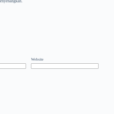
menyenangkan.
Website