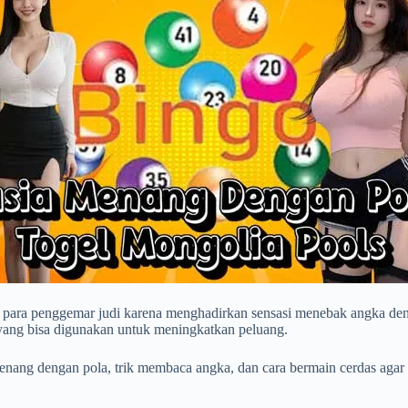
agi para penggemar judi karena menghadirkan sensasi menebak angka 
 yang bisa digunakan untuk meningkatkan peluang.
ang dengan pola, trik membaca angka, dan cara bermain cerdas agar p