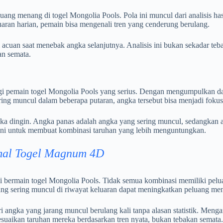
ng menang di togel Mongolia Pools. Pola ini muncul dari analisis ha
eluaran harian, pemain bisa mengenali tren yang cenderung berulang.
acuan saat menebak angka selanjutnya. Analisis ini bukan sekadar tebaka
n semata.
gi pemain togel Mongolia Pools yang serius. Dengan mengumpulkan dat
sering muncul dalam beberapa putaran, angka tersebut bisa menjadi foku
angka dingin. Angka panas adalah angka yang sering muncul, sedangkan
ini untuk membuat kombinasi taruhan yang lebih menguntungkan.
imal Togel Magnum 4D
egi bermain togel Mongolia Pools. Tidak semua kombinasi memiliki pe
 yang sering muncul di riwayat keluaran dapat meningkatkan peluang me
i angka yang jarang muncul berulang kali tanpa alasan statistik. Men
uaikan taruhan mereka berdasarkan tren nyata, bukan tebakan semata.