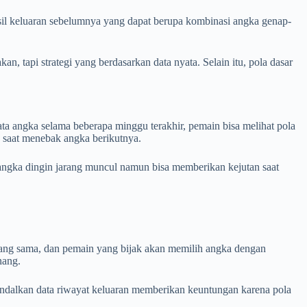
sil keluaran sebelumnya yang dapat berupa kombinasi angka genap-
n, tapi strategi yang berdasarkan data nyata. Selain itu, pola dasar
a angka selama beberapa minggu terakhir, pemain bisa melihat pola
s saat menebak angka berikutnya.
 angka dingin jarang muncul namun bisa memberikan kejutan saat
luang sama, dan pemain yang bijak akan memilih angka dengan
nang.
gandalkan data riwayat keluaran memberikan keuntungan karena pola