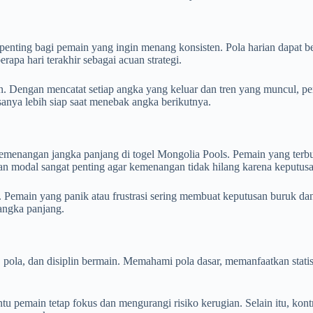
enting bagi pemain yang ingin menang konsisten. Pola harian dapat ber
apa hari terakhir sebagai acuan strategi.
n. Dengan mencatat setiap angka yang keluar dan tren yang muncul, pem
asanya lebih siap saat menebak angka berikutnya.
kemenangan jangka panjang di togel Mongolia Pools. Pemain yang terbu
aan modal sangat penting agar kemenangan tidak hilang karena keputus
 Pemain yang panik atau frustrasi sering membuat keputusan buruk dan b
angka panjang.
, pola, dan disiplin bermain. Memahami pola dasar, memanfaatkan statis
emain tetap fokus dan mengurangi risiko kerugian. Selain itu, kontro