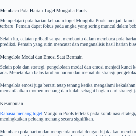
Membaca Pola Harian Togel Mongolia Pools
Mempelajari pola harian keluaran togel Mongolia Pools menjadi kunci p
terbaru. Pemain dapat fokus pada angka yang sering muncul dalam beber
Selain itu, catatan pribadi sangat membantu dalam membaca pola haria
prediksi. Pemain yang rutin mencatat dan menganalisis hasil harian bi
Mengelola Modal dan Emosi Saat Bermain
Selain pola dan strategi, pengelolaan modal dan emosi menjadi kunci 
ada. Menetapkan batas taruhan harian dan mematuhi strategi pengelol
Mengelola emosi juga berarti tetap tenang ketika mengalami kekalahan.
memanfaatkan momen menang dan kalah sebagai bagian dari strategi j
Kesimpulan
Rahasia menang togel
Mongolia Pools terletak pada kombinasi strategi
meningkatkan peluang menang secara signifikan.
Membaca pola harian dan mengelola modal dengan bijak akan membantu p